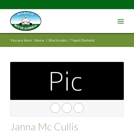
You are here:
Home
/
Shortcodes
/
Team Element
Janna Mc Cullis