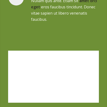
Nullam quis ante. Etiam sit
amet orci
eget
eros faucibus tincidunt. Donec
vitae sapien ut libero venenatis
faucibus.
A typical landing page should have many
possible exits for the user to purchase your
Product. Enfold allows you to add as many as
you want
Click me