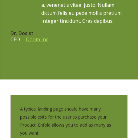
a, venenatis vitae, justo. Nullam
dictum felis eu pede mollis pretium.
Integer tincidunt. Cras dapibus.
Dr. Dosist
CEO
–
Doom Inc
A typical landing page should have many
possible exits for the user to purchase your
Product. Enfold allows you to add as many as
you want